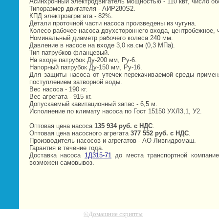
Асинхронный электродвигатель мощностью - 110 квт, число об
Типоразмер двигателя - АИР280S2.
КПД электроагрегата - 82%.
Детали проточной части насоса произведены из чугуна.
Колесо рабочее насоса двухстороннего входа, центробежное, 
Номинальный диаметр рабочего колеса 240 мм.
Давление в насосе на входе 3,0 кв.см (0,3 МПа).
Тип патрубков фланцевый.
На входе патрубок Ду-200 мм, Ру-6.
Напорный патрубок Ду-150 мм, Ру-16.
Для защиты насоса от утечек перекачиваемой среды примен
поступлением затворной воды.
Вес насоса - 190 кг.
Вес агрегата - 915 кг.
Допускаемый кавитационный запас - 6,5 м.
Исполнение по климату насоса по Гост 15150 УХЛ3,1, У2.
Оптовая цена насоса
135 934 руб. c НДС
.
Оптовая цена насосного агрегата
377 552 руб. c НДС
.
Производитель насосов и агрегатов - АО Ливгидромаш.
Гарантия в течение года.
Доставка насоса
1Д315-71
до места транспортной компание
возможен самовывоз.
©Домашние скрипты